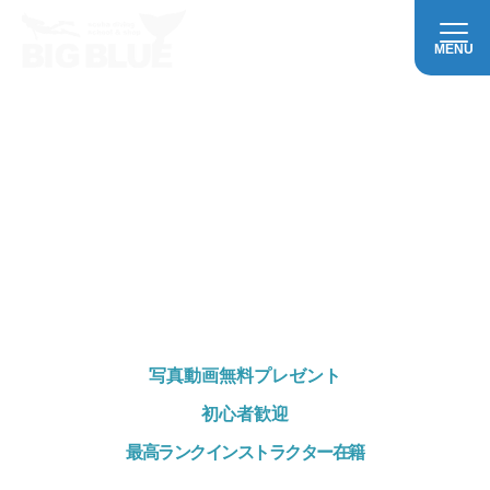
MENU
初めてでも安心
少人数でゆったり、
上質な沖縄ダイビング
写真動画
無料プレゼント
初心者歓迎
最高ランク
インストラクター在籍