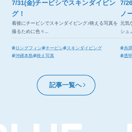
7/31(金)チービシでスキンダイビン
7/
グ！
ノ
着後にチービシでスキンダイビング♪映える写真を
元気
撮るために色々...
シュノ
ロングフィン
チービシ
スキンダイビング
糸
沖縄本島
映え写真
透
記事一覧へ